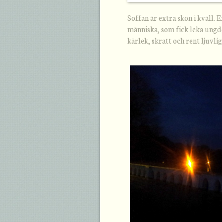
Soffan är extra skön i kväll. 
människa, som fick leka ungdo
kärlek, skratt och rent ljuvli