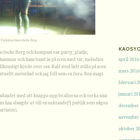
Världens bästa Jocke Berg.
KAOSYO
Om Jocke Berg och kompani var party, glädje,
hammar och hans band in på scen med tät, melodiös
april 2016
komligt körde över oss. Ralf stod helt stilla på scen
mars 2016
tuellt motstånd och jag föll som en fura. Ren magi.
februari 
januari 20
dandet med att knäppa upp brallorna och torka sina
m han slängde ut till en suktande(?) publik som någon
december
rtisteri.
november
oktober 2
september