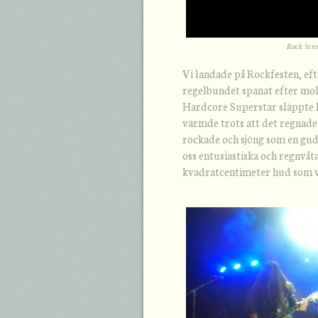
Rock ’n ro
Vi landade på Rockfesten, eft
regelbundet spanat efter moln
Hardcore Superstar släppte l
värmde trots att det regnade 
rockade och sjöng som en gu
oss entusiastiska och regnvåta
kvadratcentimeter hud som va