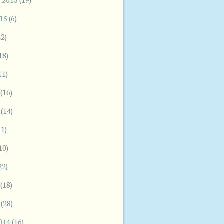
015
(6)
22)
18)
11)
(16)
(14)
11)
10)
22)
(18)
(28)
2014
(16)