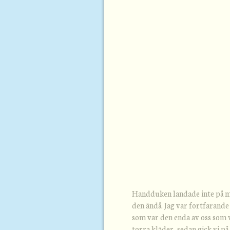
Handduken landade inte på mi
den ändå. Jag var fortfarande
som var den enda av oss som 
torra kläder, sedan gick vi på