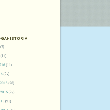
GAHISTORIA
(7)
(14)
2016
(11)
16
(27)
 2015
(28)
 2015
(27)
015
(21)
 2015
(19)