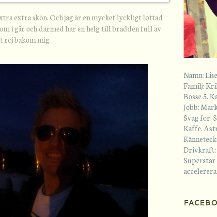
Extra extra skön. Och jag är en mycket lyckligt lottad
m i går och därmed har en helg till brädden full av
gt röj bakom mig.
Namn: Lise
Familj: Kri
Bosse 5. K
Jobb: Mar
Svag för: 
Kaffe. As
Kännetecken
Drivkraft:
Superstar
accelerera
FACEB