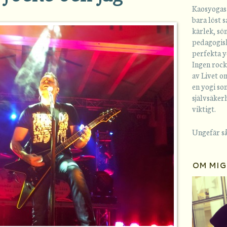
Kaosyogas 
bara löst
kärlek, sö
pedagogisk
perfekta y
Ingen rock
av Livet om
en yogi som
självsäkerh
viktigt.
Ungefär så
OM MIG