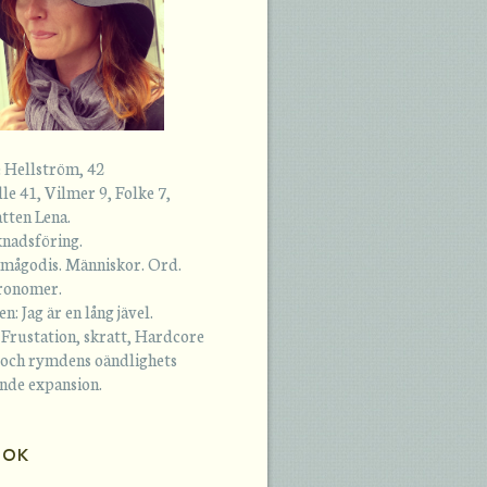
 Hellström, 42
lle 41, Vilmer 9, Folke 7,
atten Lena.
knadsföring.
Smågodis. Människor. Ord.
tronomer.
: Jag är en lång jävel.
 Frustation, skratt, Hardcore
 och rymdens oändlighets
nde expansion.
OOK