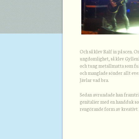
Och så klev Ralf in på scen. 
ungdomlighet, så klev Gyllen
och tung metallmatta som full
och manglade sönder allt even
Jävlar vad bra.
Sedan avrundade han framträ
genitalier med en handduk so
rengörande form av kreativt a