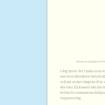
Skorna var så skitiga och bl
I dag tjuter det i mina öron o
mot kravallstaketet hela kväl
och när en inre längtan efter 
ska vara. En konsert ska inte b
betala för sommarens höjdpu
toppnotering.