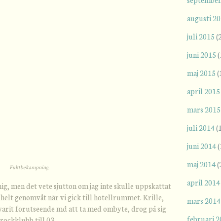
augusti 2
juli 2015
(
juni 2015
(
maj 2015
(
april 2015
mars 2015
juli 2014
(
juni 2014
(
maj 2014
(
Fuktbekämpning.
april 2014
g, men det vete sjutton om jag inte skulle uppskattat
 helt genomvåt när vi gick till hotellrummet. Krille,
mars 2014
varit förutseende md att ta med ombyte, drog på sig
februari 
 rockklubb till 03.