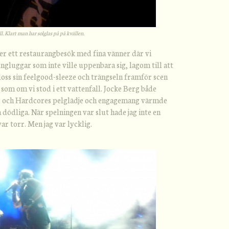
ll. Klart man har solglas på på kvällen.
er ett restaurangbesök med fina vänner där vi
gluggar som inte ville uppenbara sig, lagom till att
oss sin feelgood-sleeze och trängseln framför scen
som om vi stod i ett vattenfall. Jocke Berg både
d och Hardcores pelglädje och engagemang värmde
 dödliga. När spelningen var slut hade jag inte en
r torr. Men jag var lycklig.