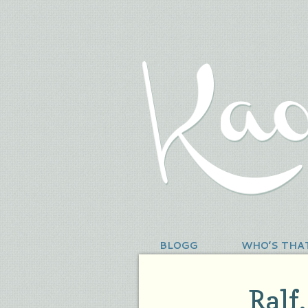
BLOGG
WHO’S THA
Ralf