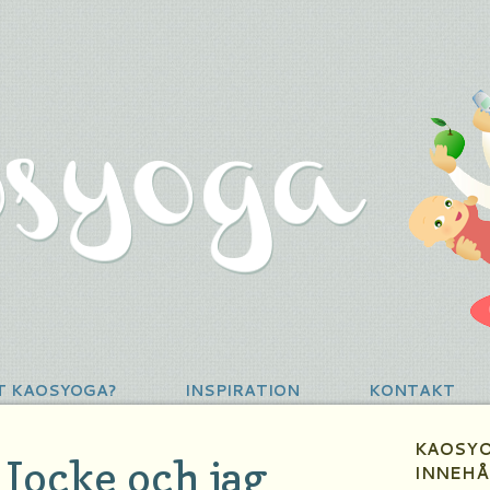
T KAOSYOGA?
INSPIRATION
KONTAKT
KAOSYO
, Jocke och jag
INNEHÅ