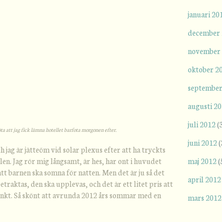
januari 20
december
november
oktober 2
september
augusti 2
juli 2012
(
öta att jag fick lämna hotellet barfota morgonen efter.
juni 2012
(
ch jag är jätteöm vid solar plexus efter att ha tryckts
len. Jag rör mig långsamt, är hes, har ont i huvudet
maj 2012
(
att barnen ska somna för natten. Men det är ju så det
april 2012
etraktas, den ska upplevas, och det är ett litet pris att
nkt. Så skönt att avrunda 2012 års sommar med en
mars 2012