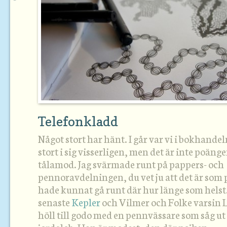
Telefonkladd
Något stort har hänt. I går var vi i bokhandel
stort i sig visserligen, men det är inte poänge
tålamod. Jag svärmade runt på pappers- och
pennoravdelningen, du vet ju att det är som p
hade kunnat gå runt där hur länge som helst.
senaste
Kepler
och Vilmer och Folke varsin 
höll till godo med en pennvässare som såg ut