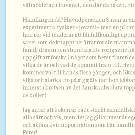
välmöblerad i huvudet, den där dansken. Fin
Handlingen då? Huvudpersonen Susan är en
experimentalfysiker – jovars! – med en pikan
hon rör vid tenderar att bli fullkomligt uppri
saker som de knappt berättat för sin mamma
familj dras in i en stundtals lite rörig serie h
uppgift att forska i något som heter framt
vilka de är och vad de kommit fram till. Hen
kommer väl till hands flera gånger, och lik
vilja och starka tro på sig själv när hon jobba
innersta kretsen av det danska absoluta topp
de döljer?
Jag antar att boken är både starkt samhällskr
alla sätt och vis, men det jag gillar mest är e
och sköna kvinnoporträtten som bär handlin
Peter!