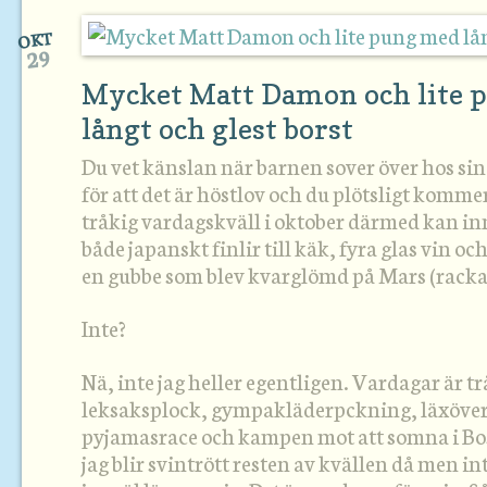
OKT
29
Mycket Matt Damon och lite 
långt och glest borst
Du vet känslan när barnen sover över hos sin
för att det är höstlov och du plötsligt kommer
tråkig vardagskväll i oktober därmed kan in
både japanskt finlir till käk, fyra glas vin o
en gubbe som blev kvarglömd på Mars (rackar
Inte?
Nä, inte jag heller egentligen. Vardagar är 
leksaksplock, gympakläderpckning, läxöver
pyjamasrace och kampen mot att somna i Bo
jag blir svintrött resten av kvällen då men i