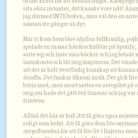
oftast krävs för att avbilda något. Kaosyoga 
rita såna mönster, det kanske vore nåt? Anar
jag därmed INTE boken, men väl den en ant
nästan tre gånger så dyr.
När vi kom hem blev idyllen fullkomlig, pojk
spelade en massa hårdrockslåtar på Spotify,
satte sig och läste sina böcker och jag letade
instakonto och lät mig inspireras. Det visad
att det är helt överflödig kunskap att kunna
doodla. Det funkar liksom ändå. Det gick lite 
börja med, men snart sattes en autopilot på o
mig om hade det gått två timmar och jag var s
frisören.
Alltså det här är kul! Att få göra egna mönste
roligt som helst. Att få göra dem lite osymm
oregelbundna för att få lite liv i linjerna men