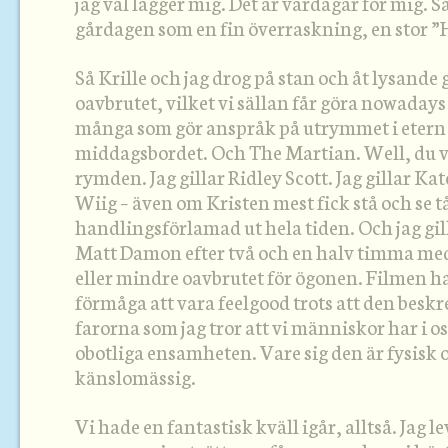
jag väl lägger mig. Det är vardagar för mig. 
gårdagen som en fin överraskning, en stor ”
Så Krille och jag drog på stan och åt lysande
oavbrutet, vilket vi sällan får göra nowadays 
många som gör anspråk på utrymmet i etern n
middagsbordet. Och The Martian. Well, du vet 
rymden. Jag gillar Ridley Scott. Jag gillar K
Wiig – även om Kristen mest fick stå och se 
handlingsförlamad ut hela tiden. Och jag gil
Matt Damon efter två och en halv timma me
eller mindre oavbrutet för ögonen. Filmen h
förmåga att vara feelgood trots att den beskr
farorna som jag tror att vi människor har i 
obotliga ensamheten. Vare sig den är fysisk o
känslomässig.
Vi hade en fantastisk kväll igår, alltså. Jag le