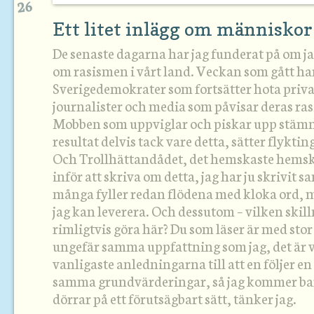
26
Ett litet inlägg om människor
De senaste dagarna har jag funderat på om ja
om rasismen i vårt land. Veckan som gått ha
Sverigedemokrater som fortsätter hota priv
journalister och media som påvisar deras ras
Mobben som uppviglar och piskar upp stämn
resultat delvis tack vare detta, sätter flykti
Och Trollhättandådet, det hemskaste hemska
inför att skriva om detta, jag har ju skrivit 
många fyller redan flödena med kloka ord, 
jag kan leverera. Och dessutom – vilken skil
rimligtvis göra här? Du som läser är med sto
ungefär samma uppfattning som jag, det är v
vanligaste anledningarna till att en följer en 
samma grundvärderingar, så jag kommer bara
dörrar på ett förutsägbart sätt, tänker jag.