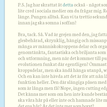
P.S. Jag har skrattat åt
detta
också – något som
lite cred i sociala medier om du frågar mig. R
länge. Pungen alltså. Kan vi ta trettio sekun
innan jag ska somna i soffan?
Bra, tack. Så. Vad är grejen med den, jag fatta
glesbehårad, skrynklig, hängig och missanp
många av människokroppens delar och organ
genomtänkta, fantastiska och briljanta som h
och utformning, men när det kommer till pu
evolutionen funkat där egentligen? Ömmast 
kroppsdelar, men ska ändå hänga utanpå, wh
Och en kan inte hävda att det är för att nån l
funktion heller. Den där slängiga påsen med 
som är långa men få? Nope, ingen cutting edg
Det känns mer som om hen inte kunde bestä
ska våra hår på eller inte och hamnade lite 
det ens hår? Är det inte mer som borst?