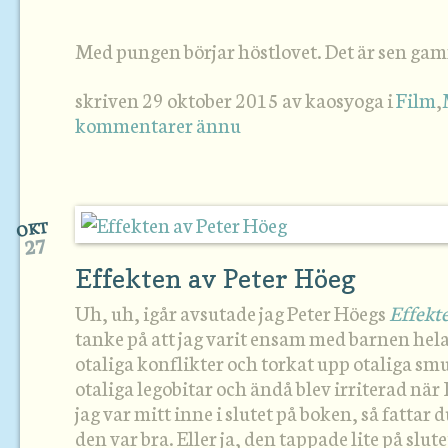
Med pungen börjar höstlovet. Det är sen g
skriven 29 oktober 2015 av kaosyoga i
Film
,
kommentarer ännu
OKT
27
Effekten av Peter Höeg
Uh, uh, igår avsutade jag Peter Höegs
Effekt
tanke på att jag varit ensam med barnen hel
otaliga konflikter och torkat upp otaliga sm
otaliga legobitar och ändå blev irriterad när
jag var mitt inne i slutet på boken, så fattar d
den var bra. Eller ja, den tappade lite på slut