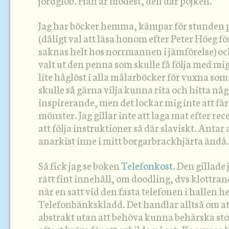
jordglob. Han är modest, den där pojken.
Jag har böcker hemma, kämpar för stunden
(dåligt val att läsa honom efter Peter Höeg f
saknas helt hos norrmannen i jämförelse) oc
valt ut den penna som skulle få följa med mi
lite håglöst i alla målarböcker för vuxna som 
skulle så gärna vilja kunna rita och hitta n
inspirerande, men det lockar mig inte att fä
mönster. Jag gillar inte att laga mat efter rec
att följa instruktioner så där slaviskt. Antar 
anarkist inne i mitt borgarbrackhjärta ändå.
Så fick jag se boken
Telefonkost
. Den gillade
rätt fint innehåll, om doodling, dvs klottran
när en satt vid den fasta telefonen i hallen 
Telefonbänkskladd. Det handlar alltså om att 
abstrakt utan att behöva kunna behärska stor