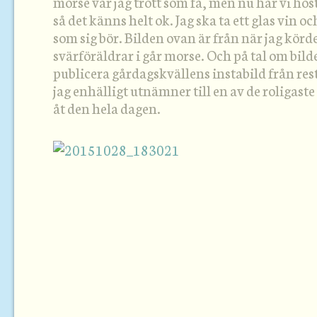
morse var jag trött som få, men nu har vi hös
så det känns helt ok. Jag ska ta ett glas vin o
som sig bör. Bilden ovan är från när jag körd
svärföräldrar i går morse. Och på tal om bilde
publicera gårdagskvällens instabild från r
jag enhälligt utnämner till en av de roligaste 
åt den hela dagen.