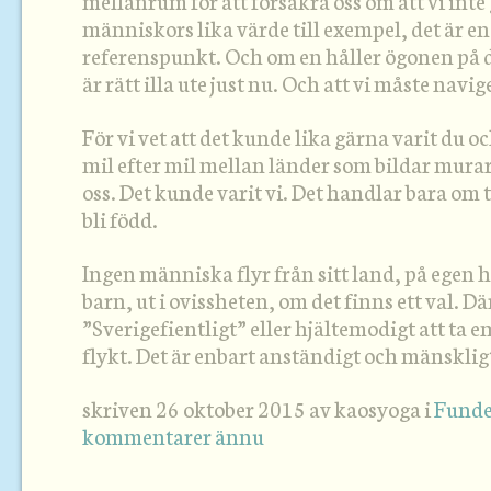
mellanrum för att försäkra oss om att vi inte 
människors lika värde till exempel, det är e
referenspunkt. Och om en håller ögonen på de
är rätt illa ute just nu. Och att vi måste navig
För vi vet att det kunde lika gärna varit du 
mil efter mil mellan länder som bildar murar 
oss. Det kunde varit vi. Det handlar bara om 
bli född.
Ingen människa flyr från sitt land, på egen 
barn, ut i ovissheten, om det finns ett val. 
”Sverigefientligt” eller hjältemodigt att ta
flykt. Det är enbart anständigt och mänsklig
skriven 26 oktober 2015 av kaosyoga i
Funde
kommentarer ännu