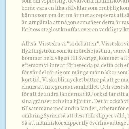
som om vi plötsligt devalverar människovär
borde vara en lika självklar som orubblig ko
känns som om det nu är mer accepterat att sä
än att påtala att någon som säger detta är ras
låtit oss steglöst knuffas över en verkligt vik
Alltså. Visst ska vi ”ta debatten”. Visst ska vi
flyktingström som är i rörelse just nu, varav
kommer hela vägen till Sverige, kommer att
eftersom vi inte är förberedda på detta och ef
för vår del rör sig om många människor so
kort tid. Vi ska bli mycket bättre på att ge m
chans att integreras i samhället. Och visst sk
för att de andra länderna i EU också tar sitt
sina gränser och sina hjärtan. Det är också vik
tillsammans med andra länder, arbetar för e
omkring Syrien så att dess folk slipper våld,
Så att människor slipper fly överhuvudtaget. 