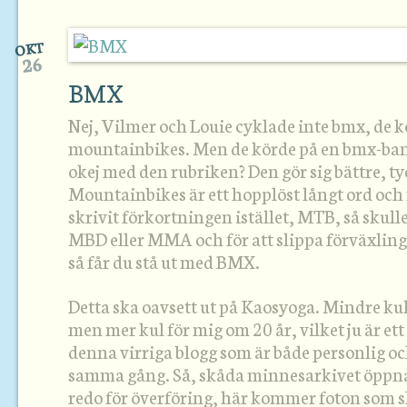
OKT
26
BMX
Nej, Vilmer och Louie cyklade inte bmx, de 
mountainbikes. Men de körde på en bmx-bana
okej med den rubriken? Den gör sig bättre, ty
Mountainbikes är ett hopplöst långt ord och
skrivit förkortningen istället, MTB, så skulle
MBD eller MMA och för att slippa förväxling
så får du stå ut med BMX.
Detta ska oavsett ut på Kaosyoga. Mindre kul f
men mer kul för mig om 20 år, vilket ju är et
denna virriga blogg som är både personlig oc
samma gång. Så, skåda minnesarkivet öppna 
redo för överföring, här kommer foton som s