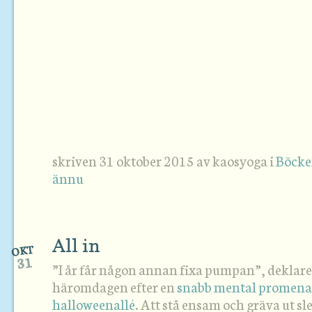
skriven 31 oktober 2015 av kaosyoga i
Böcke
ännu
All in
OKT
31
”I år får någon annan fixa pumpan”, deklare
häromdagen efter en
snabb mental promena
halloweenallé
. Att stå ensam och gräva ut 