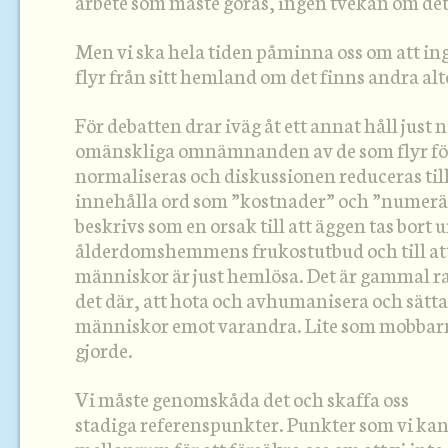
arbete som måste göras, ingen tvekan om det
Men vi ska hela tiden påminna oss om att in
flyr från sitt hemland om det finns andra alt
För debatten drar iväg åt ett annat håll just 
omänskliga omnämnanden av de som flyr för
normaliseras och diskussionen reduceras till
innehålla ord som ”kostnader” och ”numerä
beskrivs som en orsak till att äggen tas bort u
ålderdomshemmens frukostutbud och till at
människor är just hemlösa. Det är gammal r
det där, att hota och avhumanisera och sätt
människor emot varandra. Lite som mobbarn
gjorde.
Vi måste genomskåda det och skaffa oss
stadiga referenspunkter. Punkter som vi kan