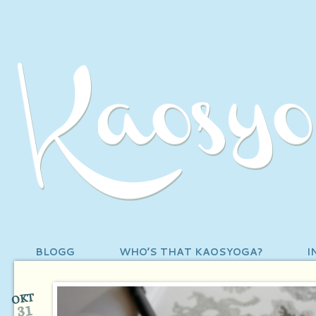
BLOGG
WHO’S THAT KAOSYOGA?
I
OKT
31