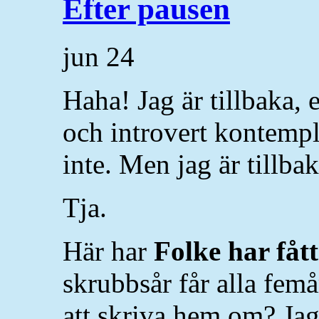
Efter pausen
jun
24
Haha! Jag är tillbaka,
och introvert kontempl
inte. Men jag är tillba
Tja.
Här har
Folke har fåt
skrubbsår får alla femå
att skriva hem om? Jag