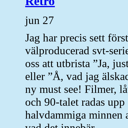
Retro
jun
27
Jag har precis sett fö
välproducerad svt-serie 
oss att utbrista ”Ja, ju
eller ”Å, vad jag älska
ny must see! Filmer, lå
och 90-talet radas up
halvdammiga minnen att
vad det innebär.