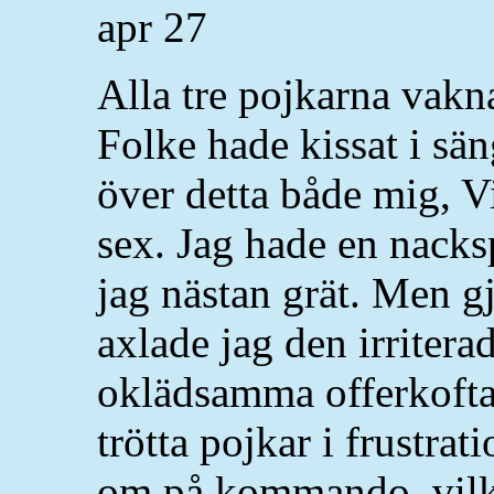
apr
27
Alla tre pojkarna vakna
Folke hade kissat i sän
över detta både mig, V
sex. Jag hade en nacksp
jag nästan grät. Men gj
axlade jag den irrite
oklädsamma offerkofta 
trötta pojkar i frustra
om på kommando, vilket