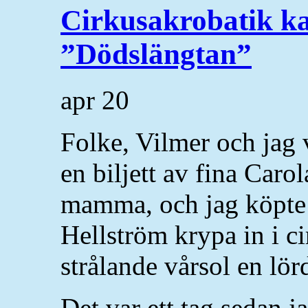
Cirkusakrobatik ka
”Dödslängtan”
apr
20
Folke, Vilmer och jag v
en biljett av fina Caro
mamma, och jag köpte e
Hellström krypa in i c
strålande vårsol en lö
Det var ett tag sedan j