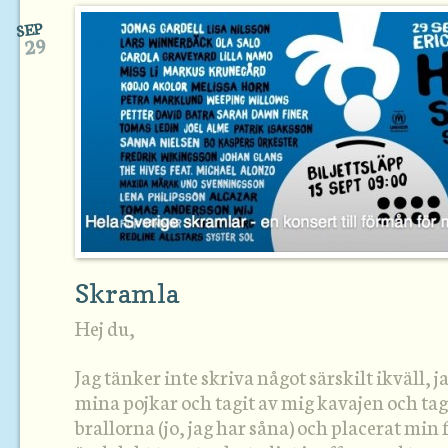
SEP
29
Skramla
Hej du,
Jag tänker inte skriva något särskilt ikväll, j
mina pojkar och tagit av mig kavajen och tagi
brallorna (jo, jag har såna) och placerat min