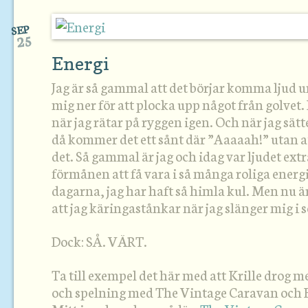
SEP
25
Energi
Jag är så gammal att det börjar komma ljud ur
mig ner för att plocka upp något från golvet. 
när jag rätar på ryggen igen. Och när jag sätt
då kommer det ett sånt där ”Aaaaah!” utan at
det. Så gammal är jag och idag var ljudet extr
förmånen att få vara i så många roliga energi
dagarna, jag har haft så himla kul. Men nu är
att jag käringastånkar när jag slänger mig i 
Dock: SÅ. VÄRT.
Ta till exempel det här med att Krille drog m
och spelning med The Vintage Caravan och E