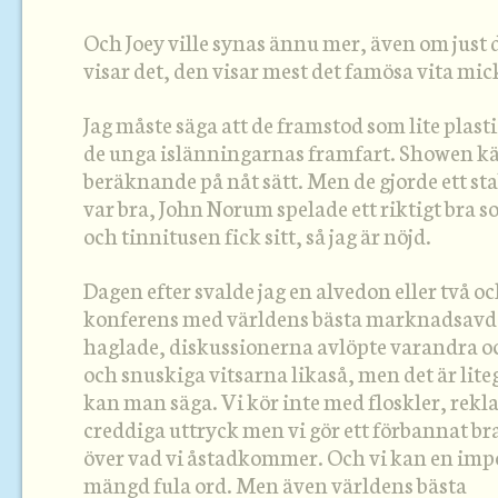
Och Joey ville synas ännu mer, även om just 
visar det, den visar mest det famösa vita mick
Jag måste säga att de framstod som lite plasti
de unga islänningarnas framfart. Showen k
beräknande på nåt sätt. Men de gjorde ett stab
var bra, John Norum spelade ett riktigt bra so
och tinnitusen fick sitt, så jag är nöjd.
Dagen efter svalde jag en alvedon eller två oc
konferens med världens bästa marknadsavde
haglade, diskussionerna avlöpte varandra o
och snuskiga vitsarna likaså, men det är lite
kan man säga. Vi kör inte med floskler, rekl
creddiga uttryck men vi gör ett förbannat bra 
över vad vi åstadkommer. Och vi kan en im
mängd fula ord. Men även världens bästa