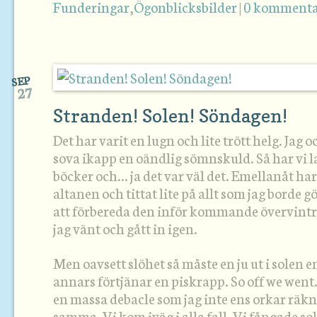
Funderingar
,
Ögonblicksbilder
|
0 kommenta
SEP
27
Stranden! Solen! Söndagen!
Det har varit en lugn och lite trött helg. Jag o
sova ikapp en oändlig sömnskuld. Så har vi l
böcker och… ja det var väl det. Emellanåt har 
altanen och tittat lite på allt som jag borde g
att förbereda den inför kommande övervintr
jag vänt och gått in igen.
Men oavsett slöhet så måste en ju ut i solen 
annars förtjänar en piskrapp. So off we wen
en massa debacle som jag inte ens orkar räk
samma. Vi kom iväg i alla fall. Vi fångade so