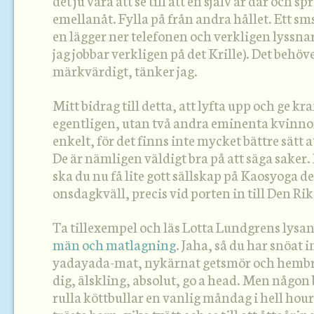
det ju vara att se till att en själv är där och s
emellanåt. Fylla på från andra hållet. Ett sms
en lägger ner telefonen och verkligen lyssnar
jag jobbar verkligen på det Krille). Det behöve
märkvärdigt, tänker jag.
Mitt bidrag till detta, att lyfta upp och ge kra
egentligen, utan två andra eminenta kvinnors
enkelt, för det finns inte mycket bättre sätt a
De är nämligen väldigt bra på att säga saker.
ska du nu få lite gott sällskap på Kaosyoga 
onsdagkväll, precis vid porten in till Den Ri
Ta tillexempel och läs Lotta Lundgrens lysan
män och matlagning
. Jaha, så du har snöat 
yadayada-mat, nykärnat getsmör och hembryg
dig, älskling, absolut, go a head. Men någon
rulla köttbullar en vanlig måndag i hell hou