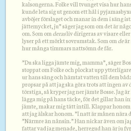
kalsongerna. Folke vill tvunget visa hur ha
kunde leta sig ut genom ett hål i pyjamasbyx
avböjer förslaget och manar in dem i säng ist
jättemycket, ju” säger jag som om det är något
om. Som om
deras
liv dirigeras av visare eller
lyser på ett mörkt sovrumstak. Som om
de
är
hur många timmars nattsömn de får.
”Du ska ligga jämte mig, mamma”, säger Bosse
stoppat om Folke och plockat upp ytterligare
ur hans säng och hämtat vatten till dem båda,
propsar på att jag ska göra trots att ingen av
törstiga, så kryper jag ner jämte Bosse. Jag ä
lägga mig på hans täcke, för det gillar han in
jämte, makar mig tätt intill. Klappar honom
att jag älskar honom. ”I natt är månen nära 
”Närmre än nånsin.” Han nickar även om jag 
fattar vad jag menade, herregud han är ju fy