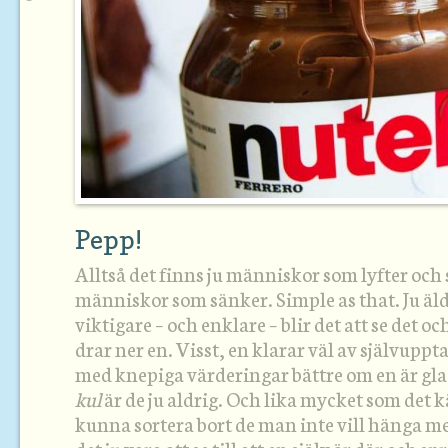
Pepp!
Alltså det finns ju människor som lyfter och 
människor som sänker. Simple as that. Ju äldr
viktigare – och enklare – blir det att se det o
drar ner en. Visst, en klarar väl av självupp
med knepiga värderingar bättre om en är gla
kul
är de ju aldrig. Och lika mycket som det k
kunna sortera bort de man inte vill hänga me