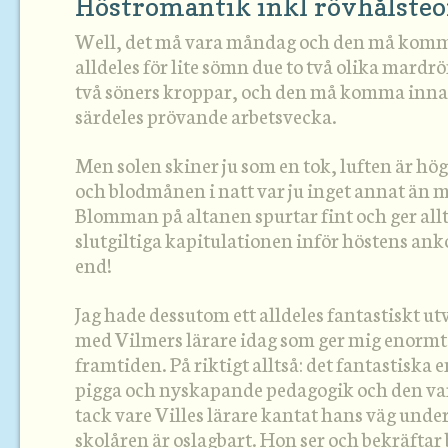
Höstromantik inkl rövhålsteo
Well, det må vara måndag och den må komma
alldeles för lite sömn due to två olika mard
två söners kroppar, och den må komma innan
särdeles prövande arbetsvecka.
Men solen skiner ju som en tok, luften är h
och blodmånen i natt var ju inget annat än
Blomman på altanen spurtar fint och ger all
slutgiltiga kapitulationen inför höstens anko
end!
Jag hade dessutom ett alldeles fantastiskt u
med Vilmers lärare idag som ger mig enormt
framtiden. På riktigt alltså: det fantastisk
pigga och nyskapande pedagogik och den 
tack vare Villes lärare kantat hans väg under 
skolåren är oslagbart. Hon ser och bekräfta