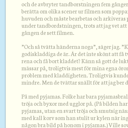
och de avbryter tandborstningen fem gånger 
berätta om olika scener ur filmen som poppar
huvuden och måste bearbetas och arkiveras på
under tandbordstningen, trots att jag vet att
gången de sett filmen.
”Och så tvätta händerna noga”, säger jag. ”K
godiskladdiga de är. Är det inte skönt att få 
rena och få bort kladdet? Känn så gott de lukt
mässar på, troligtvis mest för mina egna öron
problem med kladdigheten. Troligtvis kunde
mindre. Men de tvättar snällt för att jag ber 
På med pyjamas. Folke har bara pyjamasbrall
tröja och byxor med ugglor på. (På bilden ha
pyjamas, utan en svart tröja och smutsig nä
med kall korv som han stulit ur kylen när ing
någon bra bild på honom i pyjamas.) Ville sov