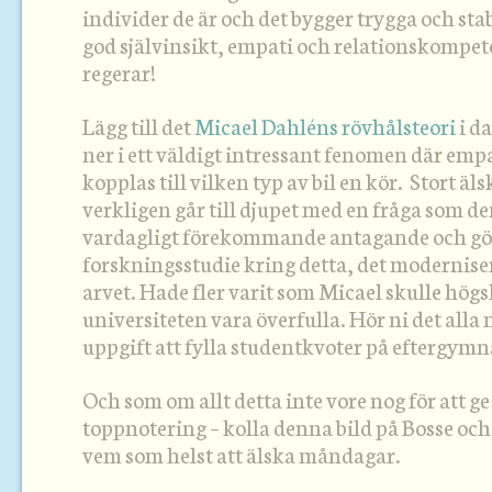
individer de är och det bygger trygga och s
god självinsikt, empati och relationskompe
regerar!
Lägg till det
Micael Dahléns rövhålsteori
i d
ner i ett väldigt intressant fenomen där em
kopplas till vilken typ av bil en kör. Stort ä
verkligen går till djupet med en fråga som de
vardagligt förekommande antagande och gör
forskningsstudie kring detta, det modernis
arvet. Hade fler varit som Micael skulle hög
universiteten vara överfulla. Hör ni det alla n
uppgift att fylla studentkvoter på eftergymn
Och som om allt detta inte vore nog för att 
toppnotering – kolla denna bild på Bosse och
vem som helst att älska måndagar.