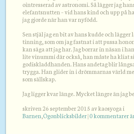
ointresserad av astronomi. Så lägger jag han
elefantsnutten – vid hans kind och upp på h
jag gjorde när han var nyfödd.
Sen stjäl jag en bit av hans kudde och lägge
tinning, som om jag fastnat i att pussa hono
kan säga att jag har. Jag borrar in näsan i ha
lite vinummi där också, han måste ha kliat s
godiskladdhanden. Hans andetag blir lång
trygga. Han glider in i drömmarnas värld m
som sällskap.
Jag ligger kvar länge. Mycket längre än jag b
skriven 26 september 2015 av kaosyoga i
Barnen
,
Ögonblicksbilder
|
0 kommentarer 