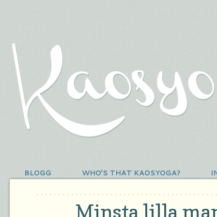
BLOGG
WHO’S THAT KAOSYOGA?
I
Minsta lilla m